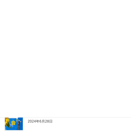
アラフィフの体調管理は美と長寿につながる！(本当
は全年齢だけどね）
2024年8月20日
健康でありたいアラフィフ女性へ
2024年8月10日
アウトプットするぞ～会アドバンスコース
2024年8月9日
コンサルタントの商品提案について
2024年7月9日
アウトプットするぞ～会 発足！
2024年6月28日